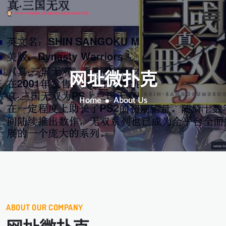
网址微扑克
Home
About Us
ABOUT OUR COMPANY