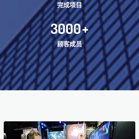
完成项目
3000
+
顾客成员