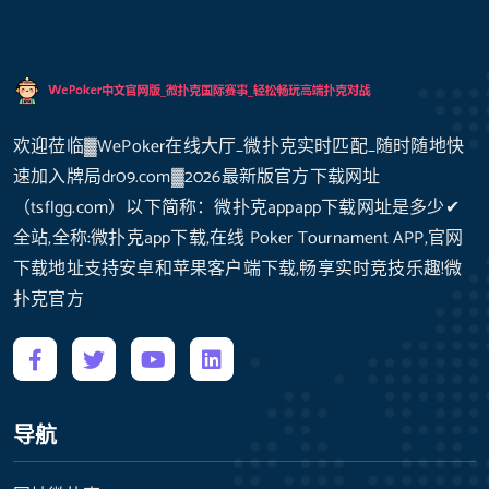
欢迎莅临▓WePoker在线大厅_微扑克实时匹配_随时随地快
速加入牌局dr09.com▓2026最新版官方下载网址
（tsflgg.com）以下简称：微扑克appapp下载网址是多少✔
全站,全称:微扑克app下载,在线 Poker Tournament APP,官网
下载地址支持安卓和苹果客户端下载,畅享实时竞技乐趣!微
扑克官方
导航