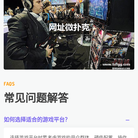
FAQS
常见问题解答
如何选择适合的游戏平台？
选择游戏平台时要考虑游戏的受众群体、硬件配置、操作